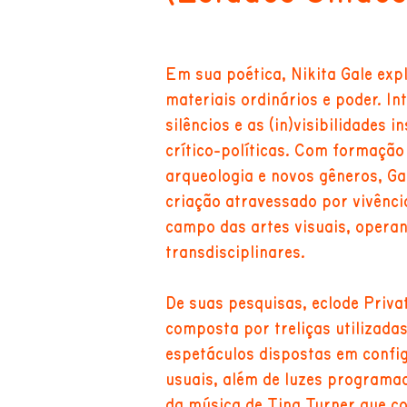
Em sua poética, Nikita Gale exp
materiais ordinários e poder. I
silêncios e as (in)visibilidades 
crítico-políticas. Com formação
arqueologia e novos gêneros, Ga
criação atravessado por vivênci
campo das artes visuais, opera
transdisciplinares.
De suas pesquisas, eclode Privat
composta por treliças utilizada
espetáculos dispostas em confi
usuais, além de luzes programa
da música de Tina Turner que co