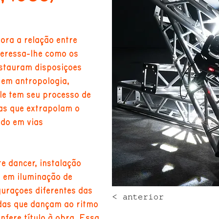
lora a relação entre
nteressa-lhe como os
instauram disposições
 em antropologia,
le tem seu processo de
as que extrapolam o
ndo em vias
e dancer, instalação
s em iluminação de
gurações diferentes das
< anterior
das que dançam ao ritmo
nfere título à obra. Essa