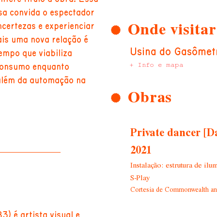
sa convida o espectador
Onde visitar
ncertezas e experienciar
is uma nova relação é
Usina do Gasômet
empo que viabiliza
+ Info e mapa
 consumo enquanto
além da automação na
Obras
Private dancer [D
2021
Instalação: estrutura de il
S-Play
Cortesia de Commonwealth and
3) é artista visual e