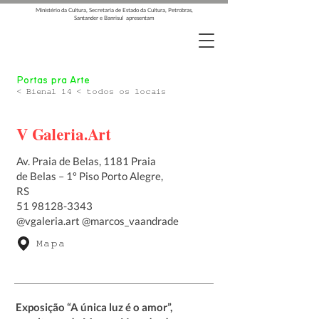
Ministério da Cultura, Secretaria de Estado da Cultura, Petrobras,
Santander e Banrisul apresentam
Portas pra Arte
< Bienal 14 < todos os locais
V Galeria.Art
Av. Praia de Belas, 1181 Praia
de Belas – 1º Piso Porto Alegre,
RS
51 98128-3343
@vgaleria.art @marcos_vaandrade
Mapa
Exposição “A única luz é o amor”,