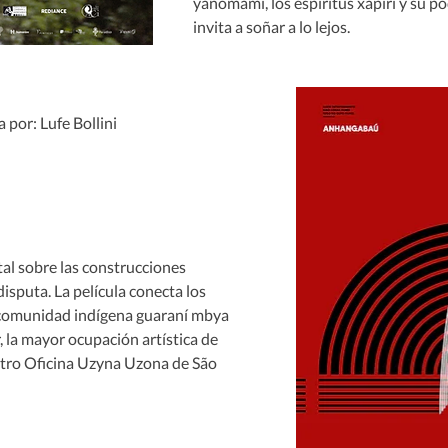
yanomami, los espíritus xapiri y su po
invita a soñar a lo lejos.
 por: Lufe Bollini
 sobre las construcciones 
isputa. La película conecta los 
a comunidad indígena guaraní mbya 
, la mayor ocupación artística de 
atro Oficina Uzyna Uzona de São 