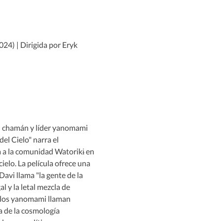
024) | Dirigida por Eryk 
l chamán y líder yanomami 
el Cielo" narra el 
a a la comunidad Watorikɨ en 
ielo. La película ofrece una 
avi llama "la gente de la 
l y la letal mezcla de 
 los yanomami llaman 
a de la cosmología 