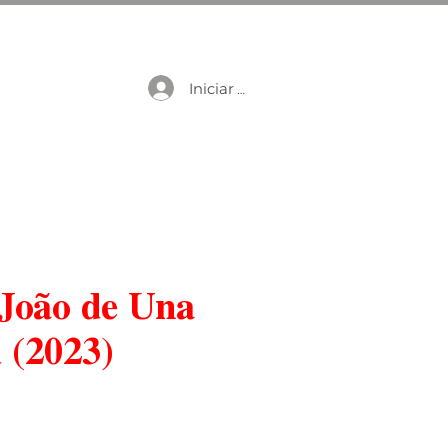
Iniciar sesión
| João de Una
 (2023)