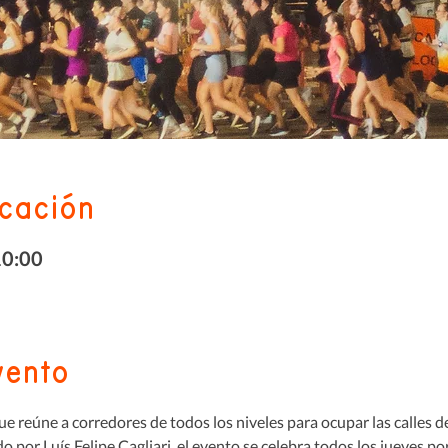
icación
10:00
vento
e reúne a corredores de todos los niveles para ocupar las calles d
por Luís Felipe Cagliari, el evento se celebra todos los jueves p