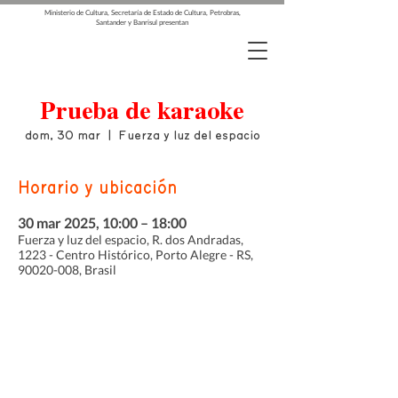
Ministerio de Cultura, Secretaría de Estado de Cultura, Petrobras,
Santander y Banrisul presentan
Prueba de karaoke
dom, 30 mar
  |  
Fuerza y luz del espacio
Horario y ubicación
30 mar 2025, 10:00 – 18:00
Fuerza y luz del espacio, R. dos Andradas,
1223 - Centro Histórico, Porto Alegre - RS,
90020-008, Brasil