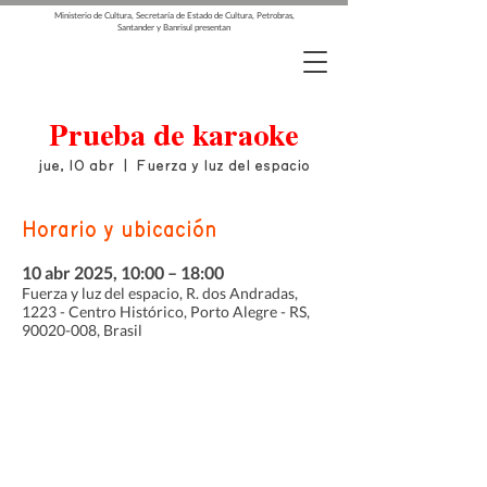
Ministerio de Cultura, Secretaría de Estado de Cultura, Petrobras,
Santander y Banrisul presentan
Prueba de karaoke
jue, 10 abr
  |  
Fuerza y luz del espacio
Horario y ubicación
10 abr 2025, 10:00 – 18:00
Fuerza y luz del espacio, R. dos Andradas,
1223 - Centro Histórico, Porto Alegre - RS,
90020-008, Brasil