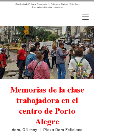
Ministerio de Cultura, Secretaría de Estado de Cultura, Petrobras,
Santander y Banrisul presentan
Memorias de la clase
trabajadora en el
centro de Porto
Alegre
dom, 04 may
  |  
Plaza Dom Feliciano