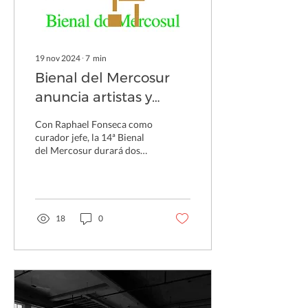
19 nov 2024
∙
7
min
Bienal del Mercosur
anuncia artistas y
espacios para su
Con Raphael Fonseca como
próxima edición
curador jefe, la 14ª Bienal
del Mercosur durará dos
meses en la capital de Rio
Grande do Sul con 76
artistas de dif
18
0