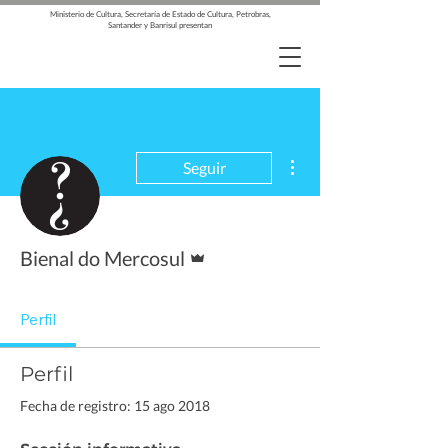
Ministerio de Cultura, Secretaría de Estado de Cultura, Petrobras,
Santander y Banrisul presentan
Más acciones
Seguir
Administrador
Bienal do Mercosul
Perfil
Perfil
Fecha de registro: 15 ago 2018