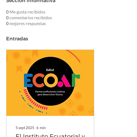
Sección informativa
0
Me gusta recibidos
0
comentarios recibidos
0
mejores respuestas
Entradas
5 sept 2025
∙
6
min
El Instituto Ecuatorial y