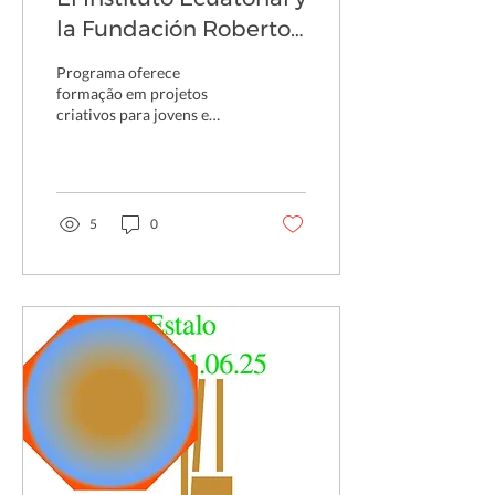
la Fundación Roberto
Marinho lanzan la
Programa oferece
convocatoria Ecoar a
formação em projetos
criativos para jovens e
través de co.liga
adultos nos sete estados de
atuação do Grupo
Equatorial
5
0