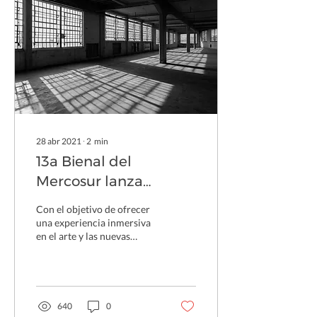
28 abr 2021
∙
2
min
13a Bienal del
Mercosur lanza
convocatoria abierta
Con el objetivo de ofrecer
para artistas
una experiencia inmersiva
en el arte y las nuevas
innovadores
tecnologías, la XIII Bienal
do Mercosul lanza, este
jueves...
640
0