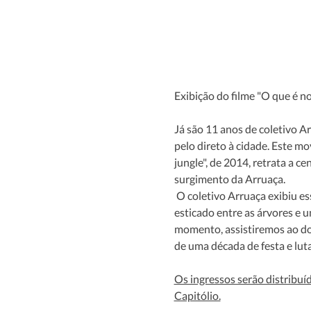
Exibição do filme "O que é n
Já são 11 anos de coletivo A
pelo direto à cidade. Este m
jungle", de 2014, retrata a c
surgimento da Arruaça.
 O coletivo Arruaça exibiu esse filme há 10 anos na pracinha do antigo MM para cerca de 20 pessoas, com um lençol 
esticado entre as árvores e
momento, assistiremos ao do
de uma década de festa e lut
Os ingressos serão distribuíd
Capitólio.