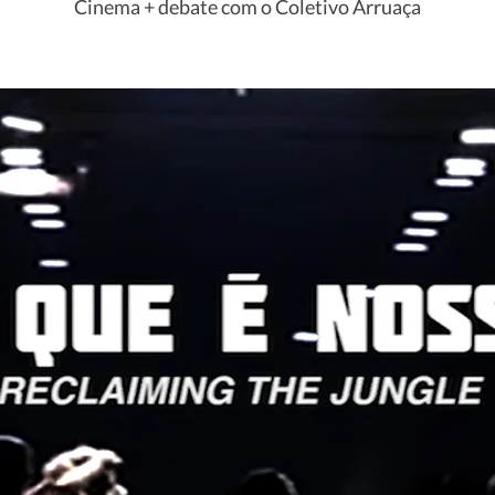
Cinema + debate com o Coletivo Arruaça