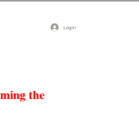
Login
iming the