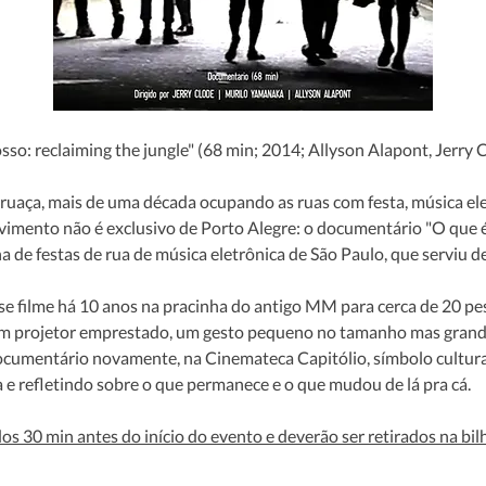
osso: reclaiming the jungle" (68 min; 2014; Allyson Alapont, Jerry
rruaça, mais de uma década ocupando as ruas com festa, música elet
ovimento não é exclusivo de Porto Alegre: o documentário "O que é
ena de festas de rua de música eletrônica de São Paulo, que serviu d
 um projetor emprestado, um gesto pequeno no tamanho mas grande
cumentário novamente, na Cinemateca Capitólio, símbolo cultural
a e refletindo sobre o que permanece e o que mudou de lá pra cá.
os 30 min antes do início do evento e deverão ser retirados na bi