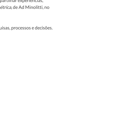
rtilhar experiências, 
étrica
, de Ad Minolitti, no 
isas, processos e decisões. 