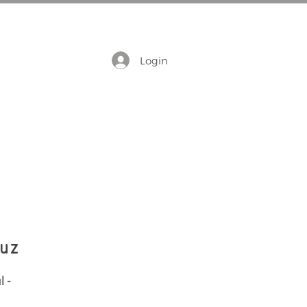
Login
uz
 -