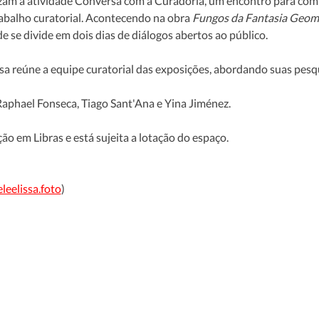
zam a atividade Conversa com a Curadoria, um encontro para compa
rabalho curatorial. Acontecendo na obra 
Fungos da Fantasia Geom
de se divide em dois dias de diálogos abertos ao público. 
sa reúne a equipe curatorial das exposições, abordando suas pesqu
aphael Fonseca, Tiago Sant'Ana e Yina Jiménez.
ão em Libras e está sujeita a lotação do espaço.
leelissa.foto
)