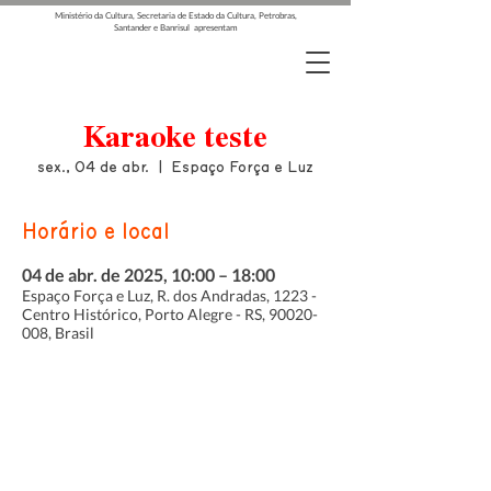
Ministério da Cultura, Secretaria de Estado da Cultura, Petrobras,
Santander e Banrisul apresentam
Karaoke teste
sex., 04 de abr.
  |  
Espaço Força e Luz
Horário e local
04 de abr. de 2025, 10:00 – 18:00
Espaço Força e Luz, R. dos Andradas, 1223 -
Centro Histórico, Porto Alegre - RS, 90020-
008, Brasil