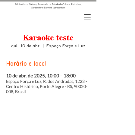
Ministério da Cultura, Secretaria de Estado da Cultura, Petrobras,
Santander e Banrisul apresentam
Karaoke teste
qui., 10 de abr.
  |  
Espaço Força e Luz
Horário e local
10 de abr. de 2025, 10:00 – 18:00
Espaço Força e Luz, R. dos Andradas, 1223 -
Centro Histórico, Porto Alegre - RS, 90020-
008, Brasil