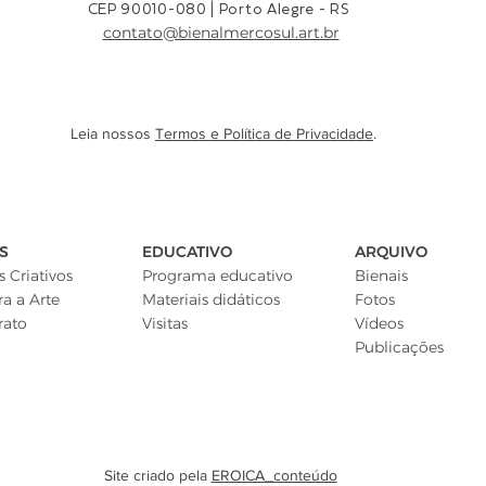
CEP 90010-080 |
Porto Alegre - RS
contato@bienalmercosul.art.br
Leia nossos
Termos e Política de Privacidade
.
S
EDUCATIVO
ARQUIVO
 Criativos
Programa educativo
Bienais
ra a Arte
Materiais didáticos
Fotos
rato
Visitas
Vídeos
Publicações
Site criado pela
EROICA_conteúdo