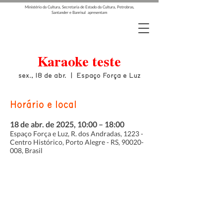
Ministério da Cultura, Secretaria de Estado da Cultura, Petrobras,
Santander e Banrisul apresentam
Karaoke teste
sex., 18 de abr.
  |  
Espaço Força e Luz
Horário e local
18 de abr. de 2025, 10:00 – 18:00
Espaço Força e Luz, R. dos Andradas, 1223 -
Centro Histórico, Porto Alegre - RS, 90020-
008, Brasil