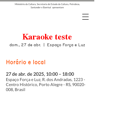
Ministério da Cultura, Secretaria de Estado da Cultura, Petrobras,
Santander e Banrisul apresentam
Karaoke teste
dom., 27 de abr.
  |  
Espaço Força e Luz
Horário e local
27 de abr. de 2025, 10:00 – 18:00
Espaço Força e Luz, R. dos Andradas, 1223 -
Centro Histórico, Porto Alegre - RS, 90020-
008, Brasil