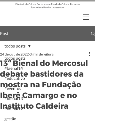
Ministério da Cultura, Secretaria de Estado da Cultura, Petrobras,
Santander e Banrisul apresentam
Post
todos posts
24 de out. de 2022
3 min de leitura
todos posts
13ª Bienal do Mercosul
#bienal14
debate bastidores da
#educativo
mostra na Fundação
#eventos
Iberê Camargo e no
#bienal13
Instituto Caldeira
#bienal12
gestão