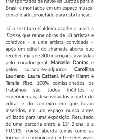
transportados de navio da Europa para o 
Brasil e montados em um espaço museal 
consolidado, projetado para esta função. 
Já o Instituto Caldeira acolhe a mostra 
Transe
, que reúne obras de 18 artistas e 
coletivos – e uma artista convidada – 
após um edital de chamada aberta que 
recebeu mais de 800 inscrições, avaliadas 
pelo curador-geral 
Marcello Dantas 
e 
pelos curadores-adjuntos 
Carollina 
Lauriano
, 
Laura Cattani
, 
Munir Klamt
 e 
Tarsila Riso
. 100% comissionados, os 
trabalhos são todos inéditos e 
experimentais, desenvolvidos a partir do 
edital e do contexto em que foram 
inseridos, em um espaço nunca antes 
utilizado para uma exposição. Resultado 
de uma parceria entre a 13ª Bienal e a 
PUCRS, 
Transe
 aborda temas como as 
formas de comunicação entre seres vivos 