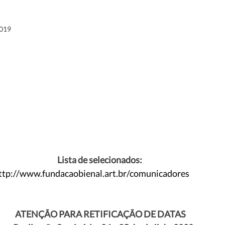
2019
                                             Lista de selecionados:                                               
ttp://www.fundacaobienal.art.br/comunicadores
ATENÇÃO PARA RETIFICAÇÃO DE DATAS   