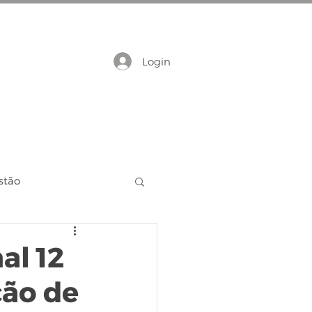
Login
stão
al 12
ção de