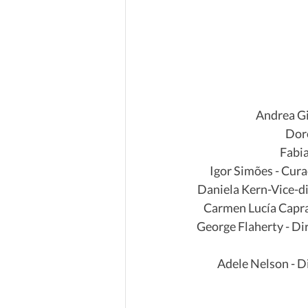
Andrea Gi
Doro
Fabia
Igor Simões - Cur
Daniela Kern-Vice-di
Carmen Lucía Capra 
George Flaherty - Di
Adele Nelson - D