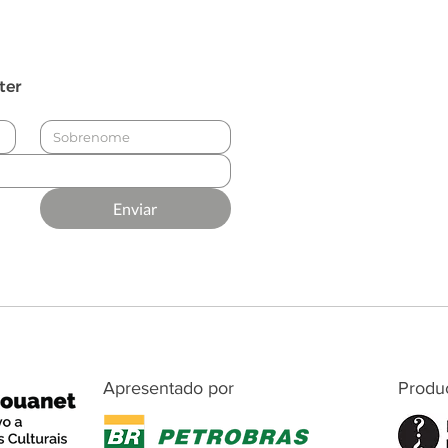
recebem ações da Bienal
comp
12
cons
ter
Enviar
Apresentado por
Produ