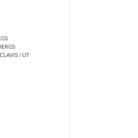
FRGS
, UERGS
, CLAVIS / UT