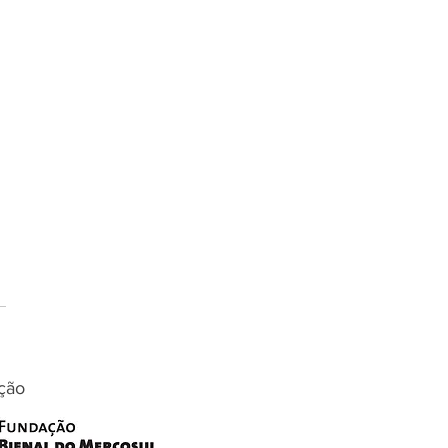
artilhar saberes,
truir juntos
ção