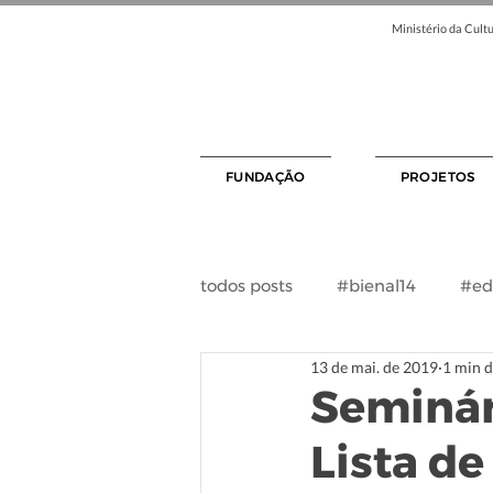
Ministério da Cultu
FUNDAÇÃO
PROJETOS
todos posts
#bienal14
#ed
13 de mai. de 2019
1 min d
Seminári
Lista de