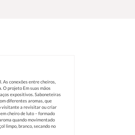
l. As conexões entre cheiros,
a. O projeto Em suas mãos
paços expositivos. Saboneteiras
om diferentes aromas, que
isitante a revisitar ou criar
 em cheiro de luto – formado
seu aroma quando movimentado
çol limpo, branco, secando no