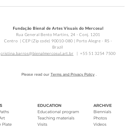
Fundação Bienal de Artes Visuais do Mercosul
Rua General Bento Martins, 24 - Conj. 1201
Centro | CEP (Zip code) 90010-080 |
Porto Alegre - RS -
Brazil
cristina.barros@bienalmercosul.art.br
| +55 51 3254 7500
Please read our
Terms and Privacy Policy
.
S
EDUCATION
ARCHIVE
Paths
Educational program
Biennials
Art
Teaching materials
Photos
e Plate
Visits
Videos