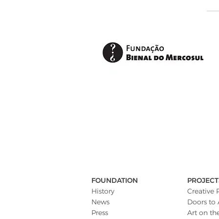
FOUNDATION
PROJECT
History
Creative 
News
Doors to 
Press
Art on th