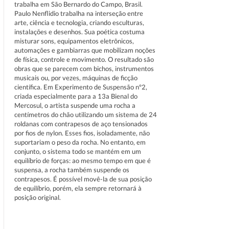
trabalha em São Bernardo do Campo, Brasil.
Paulo Nenflidio trabalha na interseção entre
arte, ciência e tecnologia, criando esculturas,
instalações e desenhos. Sua poética costuma
misturar sons, equipamentos eletrônicos,
automações e gambiarras que mobilizam noções
de física, controle e movimento. O resultado são
obras que se parecem com bichos, instrumentos
musicais ou, por vezes, máquinas de ficção
científica. Em Experimento de Suspensão nº2,
criada especialmente para a 13a Bienal do
Mercosul, o artista suspende uma rocha a
centímetros do chão utilizando um sistema de 24
roldanas com contrapesos de aço tensionados
por fios de nylon. Esses fios, isoladamente, não
suportariam o peso da rocha. No entanto, em
conjunto, o sistema todo se mantém em um
equilíbrio de forças: ao mesmo tempo em que é
suspensa, a rocha também suspende os
contrapesos. É possível movê-la de sua posição
de equilíbrio, porém, ela sempre retornará à
posição original.