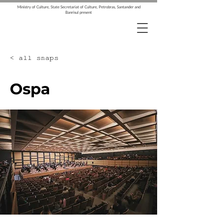
Ministry of Culture, State Secretariat of Culture, Petrobras, Santander and
Banrisul present
< all snaps
Ospa