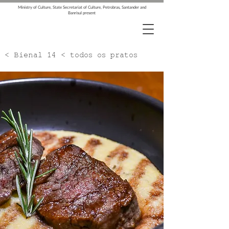
Ministry of Culture, State Secretariat of Culture, Petrobras, Santander and
Banrisul present
< Bienal 14 < todos os pratos