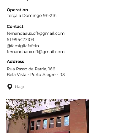
Operation
Terça a Domingo 9h-21h.
Contact
fernandaaux.cff@gmail.com
51 995427103
@famigliafafcin
fernandaaux.cff@gmail.com
Address
Rua Passo da Patria, 166
Bela Vista - Porto Alegre - RS
Map