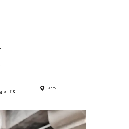
m
m
Map
gre - RS