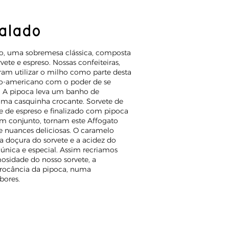
alado
to, uma sobremesa clássica, composta
ete e espreso. Nossas confeiteiras,
iram utilizar o milho como parte desta
tino-americano com o poder de se
r. A pipoca leva um banho de
uma casquinha crocante. Sorvete de
de espreso e finalizado com pipoca
em conjunto, tornam este Affogato
 nuances deliciosas. O caramelo
 a doçura do sorvete e a acidez do
única e especial. Assim recriamos
osidade do nosso sorvete, a
crocância da pipoca, numa
bores.