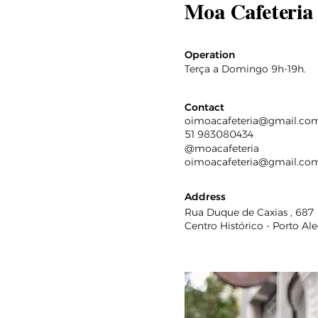
Moa Cafeteria
Operation
Terça a Domingo 9h-19h.
Contact
oimoacafeteria@gmail.co
51 983080434
@moacafeteria
oimoacafeteria@gmail.co
Address
Rua Duque de Caxias , 687
Centro Histórico - Porto Ale