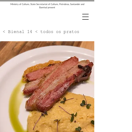
Ministry of Culture, State Secretariat of Culture, Petrobras, Santander and
Banrisul present
< Bienal 14 < todos os pratos