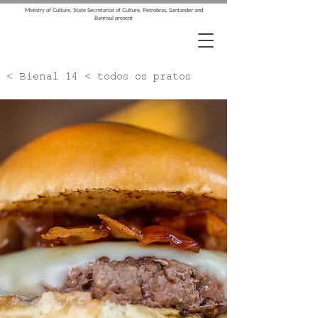
Ministry of Culture, State Secretariat of Culture, Petrobras, Santander and
Banrisul present
< Bienal 14 < todos os pratos