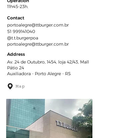
Operation
11h45-23h.
Contact
portoalegre@ttburger.com.br
51 999141040
@t.t.burgerpoa
portoalegre@ttburger.com.br
Address
Av. 24 de Outubro, 1454, loja 42/43, Mall
Pátio 24
Auxiliadora - Porto Alegre - RS
Map