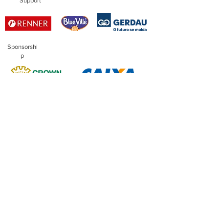
Support
Sponsorshi
p
Master
Sponsorship
Financing