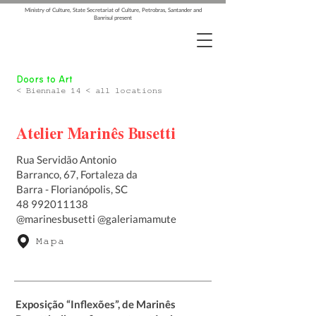
Ministry of Culture, State Secretariat of Culture, Petrobras, Santander and
Banrisul present
Doors to Art
< Biennale 14 < all locations
Atelier Marinês Busetti
Rua Servidão Antonio
Barranco, 67, Fortaleza da
Barra - Florianópolis, SC
48 992011138
@marinesbusetti @galeriamamute
Mapa
Exposição “Inflexões”, de Marinês