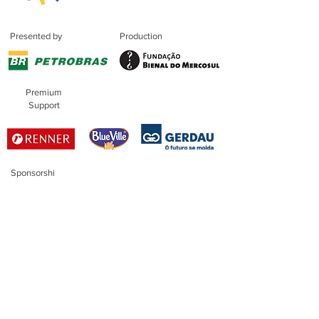
Presented by
Production
Premium
Support
Sponsorshi
p
Master
Sponsorship