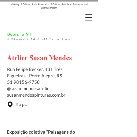
Ministry of Culture, State Secretariat of Culture, Petrobras, Santander and
Banrisul present
Doors to Art
< Biennale 14 < all locations
Atelier Susan Mendes
Rua Felipe Becker, 431 Três
Figueiras - Porto Alegre, RS
51 98156-9758
@susanmendesatelie,
susanmendespinturas.com.br
Mapa
Exposição coletiva “Paisagens do