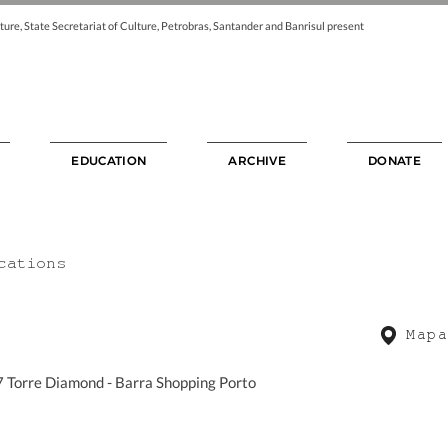
ture, State Secretariat of Culture, Petrobras, Santander and Banrisul present
EDUCATION
ARCHIVE
DONATE
cations
Mapa
7 Torre Diamond - Barra Shopping Porto