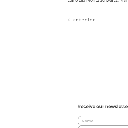
como Lila Moritz Schwarcz, Mary
< anterior
Receive our newslette