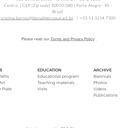
Centro | CEP (Zip code) 90010-080 |
Porto Alegre - RS -
Brazil
cristina.barros@bienalmercosul.art.br
| +55 51 3254 7500
Please read our
Terms and Privacy Policy
.
S
EDUCATION
ARCHIVE
Paths
Educational program
Biennials
Art
Teaching materials
Photos
e Plate
Visits
Videos
Publications