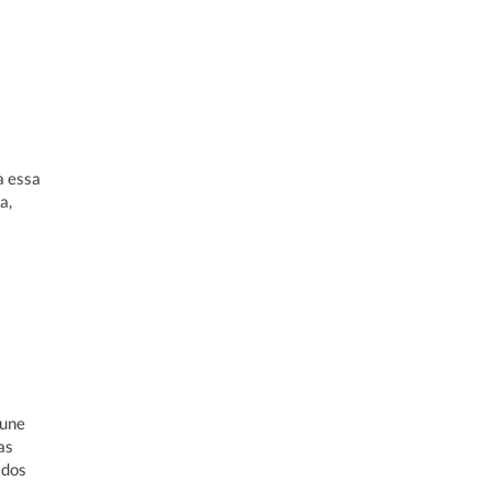
a essa
a,
 une
as
ados