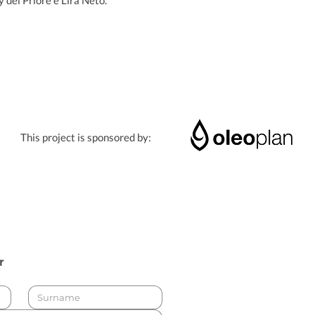
 del Priore e Lira Neto.
This project is sponsored by:
r