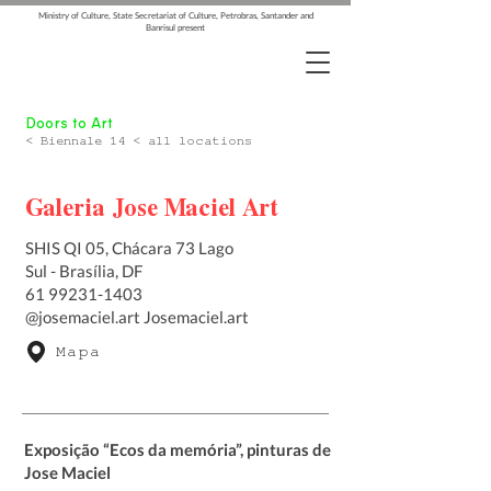
Ministry of Culture, State Secretariat of Culture, Petrobras, Santander and
Banrisul present
Doors to Art
< Biennale 14 < all locations
Galeria Jose Maciel Art
SHIS QI 05, Chácara 73 Lago
Sul - Brasília, DF
61 99231-1403
@josemaciel.art Josemaciel.art
Mapa
Exposição “Ecos da memória”, pinturas de
Jose Maciel