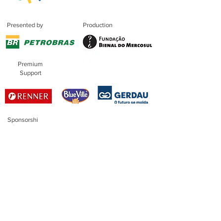
Presented by
Production
Premium
Support
Sponsorshi
p
Master
Sponsorship