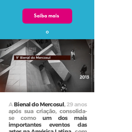
Saiba mais
A
Bienal do Mercosul
,
29 anos
após sua criação, consolida-
se como
um dos mais
importantes eventos das
artes na América Latina,
com