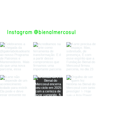
marca uma nova fase de aproximação
institucional e também culminará na
transferência
Instagram @bienalmercosul