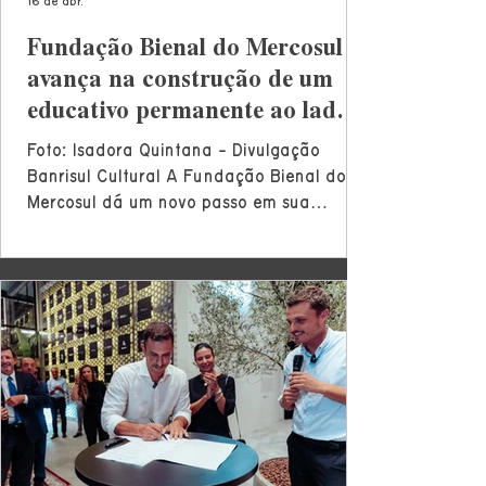
16 de abr.
Fundação Bienal do Mercosul
avança na construção de um
educativo permanente ao lado
do Banrisul Cultural
Foto: Isadora Quintana - Divulgação
Banrisul Cultural A Fundação Bienal do
Mercosul dá um novo passo em sua
trajetória ao firmar parceria com o
Banrisul Cultural para a realização do
projeto Banrisul Entre Artes, uma iniciativa
que amplia o alcance da arte como
ferramenta de formação, presença e
transformação social. Mais do que um
programa, o Entre Artes nasce como uma
plataforma contínua de atuação.
Estruturado como uma escola aberta,
descentralizada e em movimento, o proje