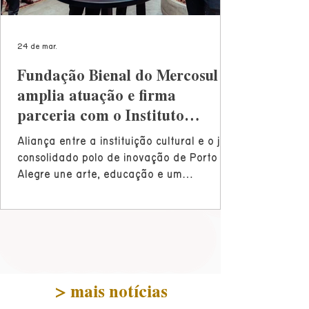
24 de mar.
Fundação Bienal do Mercosul
amplia atuação e firma
parceria com o Instituto
Caldeira
Aliança entre a instituição cultural e o já
consolidado polo de inovação de Porto
Alegre une arte, educação e um
ecossistema de tecnologia e
empreendedorismo para transformar a
capital gaúcha A partir do convênio
assinado na noite desta segunda-feira
(23/03) com o Instituto Caldeira, a
Fundação Bienal do Mercosul passa a
> mais notícias
contar com um espaço expositivo
permanente em Porto Alegre. A iniciativa