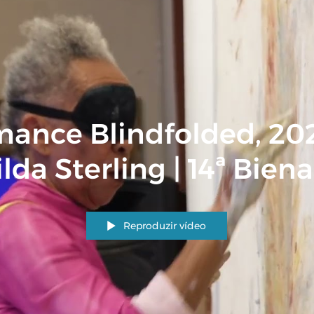
mance Blindfolded, 20
lda Sterling | 14ª Biena
Mercosul
Reproduzir vídeo