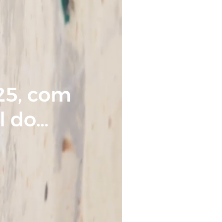
25, com
l do