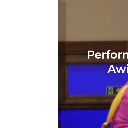
Perfor
Awi