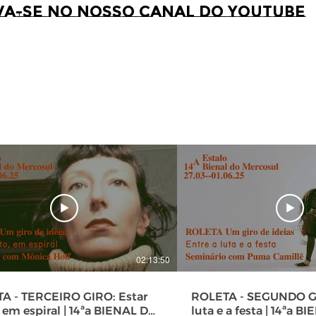
va-se no nosso canal do youtube
02:13:50
A - TERCEIRO GIRO: Estar
ROLETA - SEGUNDO GI
 em espiral | 14ªa BIENAL DO
luta e a festa | 14ªa BIENAL DO