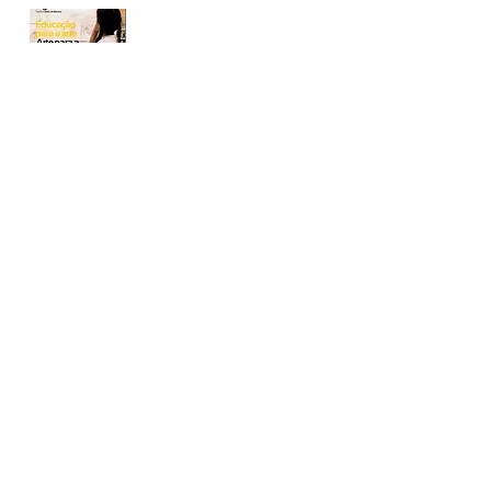
BAIXAR
Material Pedagógico_5ª Bienal
2005
BAIXAR
Folder Ação Educativa 4ª Bienal
2003