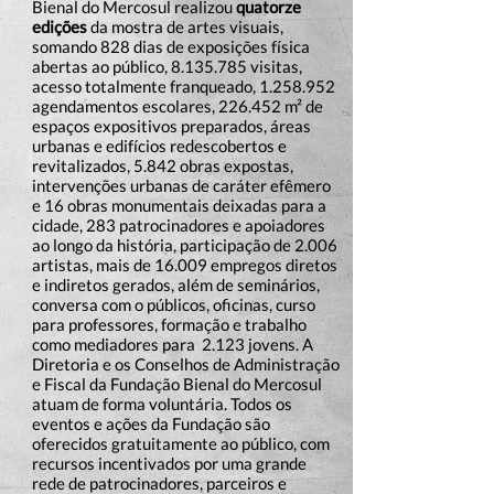
Bienal do Mercosul realizou
quatorze
edições
da mostra de artes visuais,
somando 828 dias de exposições física
abertas ao público,
8.135.785
visitas,
acesso totalmente franqueado,
1.258.952
agendamentos escolares, 226.452 m² de
espaços expositivos preparados, áreas
urbanas e edifícios redescobertos e
revitalizados, 5.842 obras expostas,
intervenções urbanas de caráter efêmero
e 16 obras monumentais deixadas para a
cidade, 283 patrocinadores e apoiadores
ao longo da história, participação de 2.006
artistas, mais de 16.009 empregos diretos
e indiretos gerados, além de seminários,
conversa com o públicos, oficinas, curso
para professores, formação e trabalho
como mediadores para 2.123 jovens. A
Diretoria e os Conselhos de Administração
e Fiscal da Fundação Bienal do Mercosul
atuam de forma voluntária. Todos os
eventos e ações da Fundação são
oferecidos gratuitamente ao público, com
recursos incentivados por uma grande
rede de patrocinadores, parceiros e