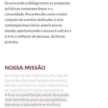
favorecendo o diálogo entre as propostas
artísticas contemporâneas e a
comunidade. R
econhecido como o maior
conjunto de eventos dedicados à arte
contemporânea latino-americana no
mundo, oportunizando o acesso à cultura e
à arte a milhares de pessoas, de forma
gratuita.
Nossa Missão
Ao longo de sua trajetória, a Fundação
Bienal do Mercosul sempre teve como
missão a ênfase nas ações educativas e
os seguintes princípios norteadores:
•
foco na contribuição social, buscando
reais benefícios para os seus públicos,
parceiros e apoiadores
•
contínua