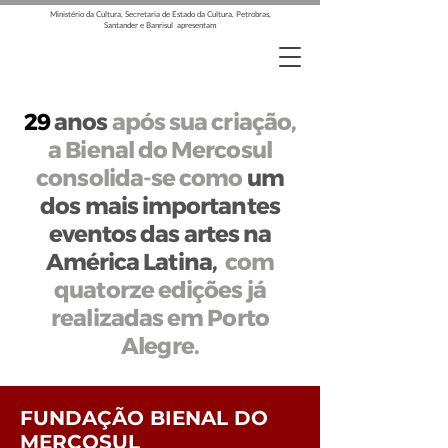
Ministério da Cultura, Secretaria de Estado da Cultura, Petrobras,
Santander e Banrisul apresentam
29
anos
após sua criação,
a Bienal do Mercosul
consolida-se como
um
dos mais importantes
eventos das artes na
América Latina,
com
quatorze edições já
realizadas em Porto
Alegre.
FUNDAÇÃO BIENAL DO
MERCOSUL