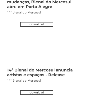
mudanças, Bienal do Mercosul
abre em Porto Alegre
14ª Bienal do Mercosul
download
Tue Nov
19 2024
14
:30:00
GMT+0000
(Coordinated
Universal Time)
14ª Bienal do Mercosul anuncia
artistas e espaços - Release
14ª Bienal do Mercosul
download