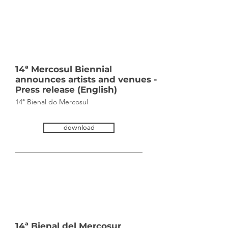
Tue Nov
19 2024
14
:30:00
GMT+0000
(Coordinated
Universal Time)
14ª Mercosul Biennial
announces artists and venues -
Press release (English)
14ª Bienal do Mercosul
download
Tue Nov
19 2024
14
:30:00
GMT+0000
(Coordinated
Universal Time)
14ª Bienal del Mercosur