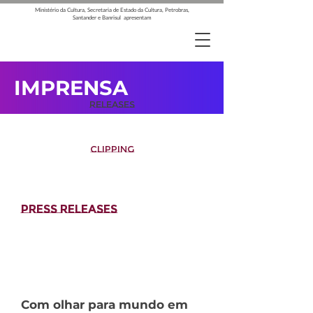
Ministério da Cultura, Secretaria de Estado da Cultura, Petrobras,
Santander e Banrisul apresentam
IMPRENSA
RELEASES
CLIPPING
PRESS RELEASES
Thu Mar
27 2025
12
:00:00
GMT+0000
(Coordinated
Universal Time)
Com olhar para mundo em