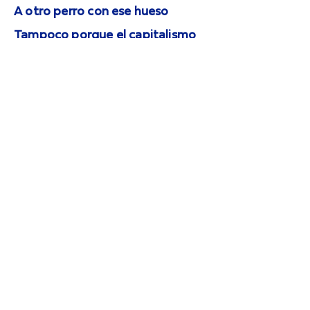
A otro perro con ese hueso
Tampoco porque el capitalismo
es injusto
En Nueva York los maricas se
besan en la calle
Pero esa parte se la dejo a usted
Que tanto le interesa
Que la revolución no se pudra del
todo
A usted le doy este mensaje
Y no es por mí