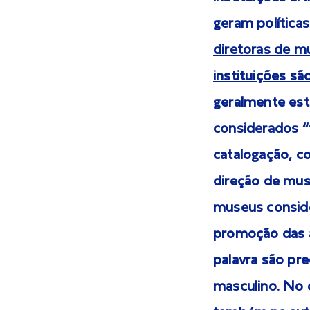
geram políticas
diretoras de mu
instituições s
geralmente est
considerados “f
catalogação, co
direção de mus
museus conside
promoção das a
palavra são pr
masculino. No 