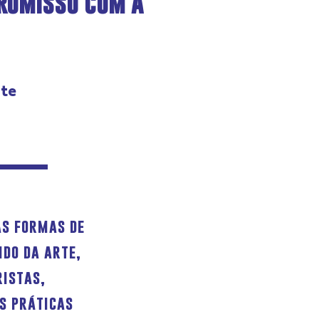
romisso com a
rte
as formas de
ndo da arte,
ristas,
s práticas