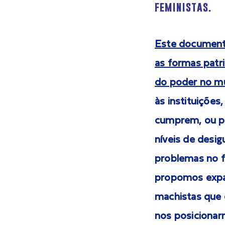
feministas.
Este documento
as formas patr
do poder no mu
às instituiçõe
cumprem, ou p
níveis de desi
problemas no f
propomos expan
machistas que
nos posicionar