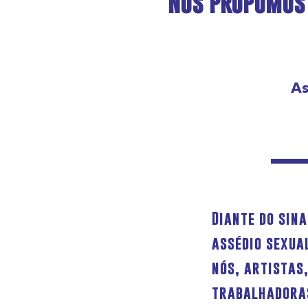
Nós propomos
As
Diante do sina
assédio sexua
nós, artistas
trabalhadora