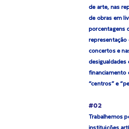
de arte, nas re
de obras em liv
porcentagens de
representação 
concertos e nas
desigualdades 
financiamento 
“centros” e “per
#02
Trabalhemos pe
instituições ar