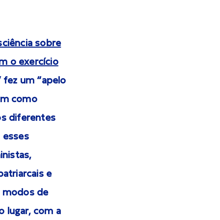
sciência sobre
m o exercício
 fez um “apelo
bem como
s diferentes
m esses
nistas,
triarcais e
s modos de
o lugar, com a