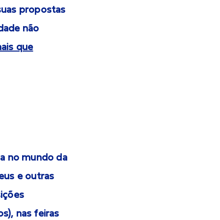
 suas propostas
dade não
nais que
ia no mundo da
eus e outras
sições
s), nas feiras