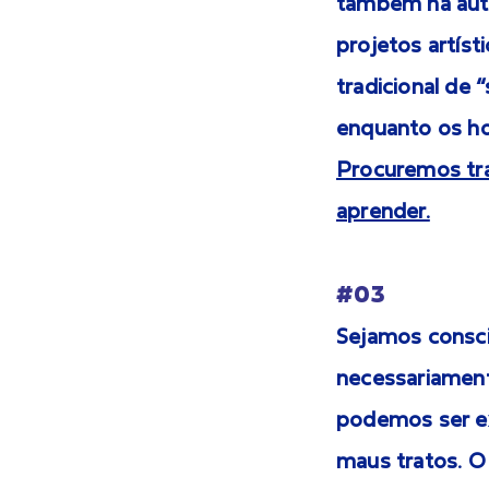
também na auto
projetos artíst
tradicional de 
enquanto os hom
Procuremos tr
aprender.
#03
Sejamos consci
necessariament
podemos ser ex
maus tratos. O