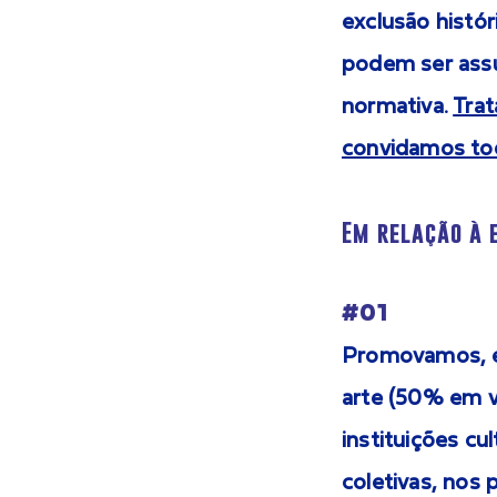
exclusão histór
podem ser assu
normativa.
Trat
convidamos tod
Em relação à 
#01
Promovamos, ex
arte (50% em v
instituições cu
coletivas, nos 