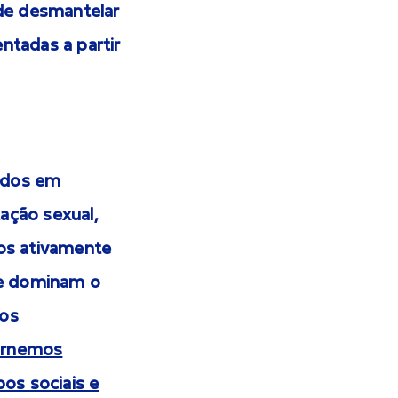
 de desmantelar
ntadas a partir
ados em
tação sexual,
mos ativamente
que dominam o
tos
ornemos
pos sociais e