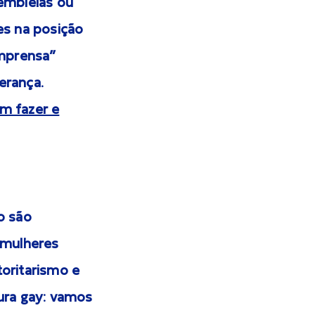
embleias ou
es na posição
imprensa”
erança.
m fazer e
o são
 mulheres
oritarismo e
ura gay: vamos