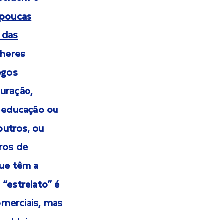
 poucas
 das
heres
egos
auração,
à educação ou
outros, ou
ros de
que têm a
“estrelato” é
omerciais, mas