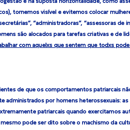
gestão e na suposta horizontalidade, como ass
icos), tornemos visível e evitemos colocar mulher
“secretárias”, “administradoras”, “assessoras de 
ens são alocados para tarefas criativas e de lid
abalhar com aquelxs que sentem que todxs pode
entes de que os comportamentos patriarcais nã
e administrados por homens heterossexuais: as
tremamente patriarcais quando exercitamos aut
 mesmo pode ser dito sobre o machismo da cult