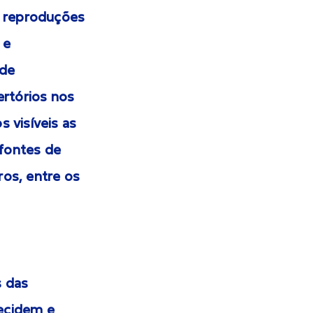
s reproduções
 e
 de
rtórios nos
 visíveis as
 fontes de
ros, entre os
s das
decidem e