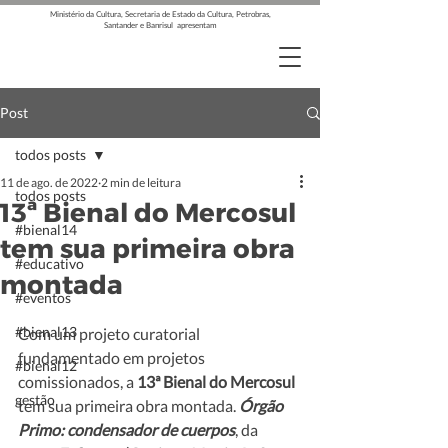
Ministério da Cultura, Secretaria de Estado da Cultura, Petrobras,
Santander e Banrisul apresentam
Post
todos posts
11 de ago. de 2022
2 min de leitura
todos posts
13ª Bienal do Mercosul
#bienal14
tem sua primeira obra
#educativo
montada
#eventos
#bienal13
Com um projeto curatorial 
fundamentado em projetos 
#bienal12
comissionados, a 
13ª Bienal do Mercosul
gestão
tem sua primeira obra montada.
 Órgão 
Primo: condensador de cuerpos
, da 