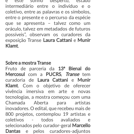
é este sonho desperto, estado 
intermediário entre o indivíduo e o 
coletivo, entre as palavras e os símbolos, 
entre o presente e o percurso da espécie 
que se apresenta – talvez como um 
oráculo, talvez em metadados de futuros 
possíveis”, observam os curadores da 
exposição Transe 
Laura Cattani
 e 
Munir 
Klamt
. 
Sobre a mostra Transe
Fruto de parceria da 
13ª Bienal do 
Mercosul
 com a 
PUCRS
, 
Transe
 tem 
curadoria de 
Laura Cattani
 e 
Munir 
Klamt
. Com o objetivo de oferecer 
vivência imersiva em arte e novas 
tecnologias, a mostra começou com uma 
Chamada Aberta para artistas 
inovadores. O edital, que recebeu mais de 
800 projetos, contemplou 19 artistas e 
coletivos - todos avaliados e 
selecionados pelo curador-geral 
Marcello 
Dantas 
e pelos curadores-adjuntos 