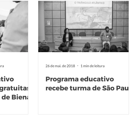
ura
26 de mai. de 2018
1 min de leitura
tivo
Programa educativo
 gratuitas
recebe turma de São Paul
 de Bienal