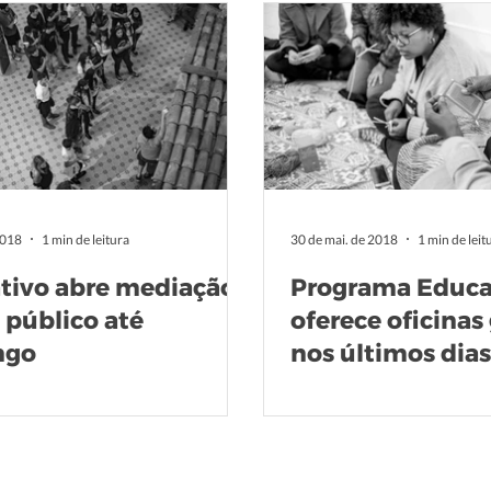
2018
1 min de leitura
30 de mai. de 2018
1 min de leit
tivo abre mediação
Programa Educa
 público até
oferece oficinas
ngo
nos últimos dias