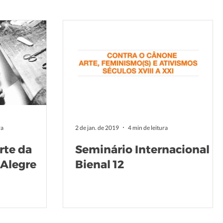
ra
2 de jan. de 2019
4 min de leitura
rte da
Seminário Internacional
 Alegre
Bienal 12