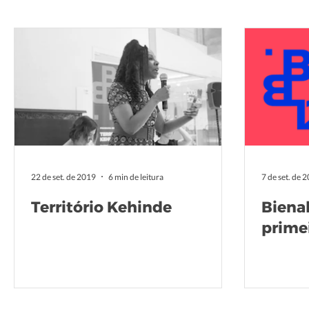
22 de set. de 2019
6 min de leitura
7 de set. de 
Território Kehinde
Bienal
prime