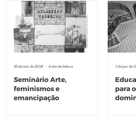
30 de out. de 2018
6 min de leitura
1 de jun. de 
Seminário Arte,
Educa
feminismos e
para o
emancipação
domi