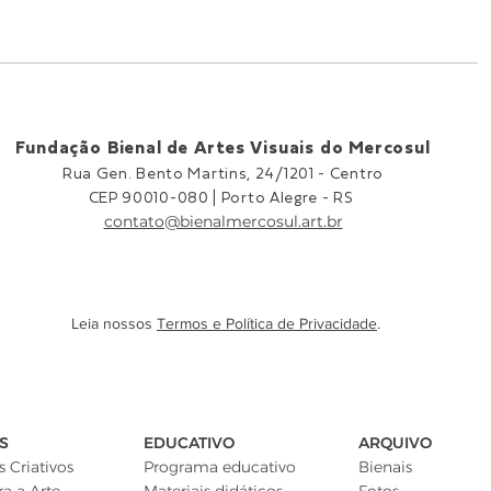
Fundação Bienal de Artes Visuais do Mercosul
Rua Gen. Bento Martins, 24/1201 -
Centro
CEP 90010-080 |
Porto Alegre - RS
contato@bienalmercosul.art.br
Leia nossos
Termos e Política de Privacidade
.
S
EDUCATIVO
ARQUIVO
 Criativos
Programa educativo
Bienais
ra a Arte
Materiais didáticos
Fotos