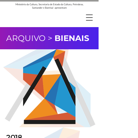
Ministério da Cultura, Secretaria de Estado da Cultura, Petrobras,
Santander e Banrisul apresentam
ARQUIVO >
BIENAIS
2018