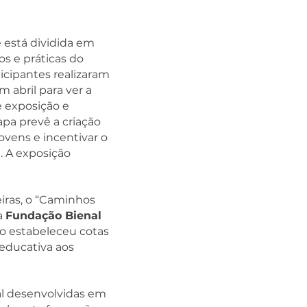
 está dividida em
os e práticas do
ticipantes realizaram
m abril para ver a
 exposição e
apa prevê a criação
ovens e incentivar o
. A exposição
eiras, o “Caminhos
a
Fundação Bienal
to estabeleceu cotas
oeducativa aos
ral desenvolvidas em