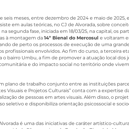
 seis meses, entre dezembro de 2024 e maio de 2025, e
siste em aulas teóricas, no CJ de Alvorada, sobre conceit
 na segunda fase, iniciada em 18/03/25, na capital, os par
nicas à montagem da
14ª Bienal do Mercosul
e voltaram e
ndo de perto os processos de execução de uma grande
 profissionais envolvidos. Ao fim do curso, a terceira et
a o bairro Umbu, a fim de promover a atuação local dos j
comunitária e do impacto social no território onde vivem
m plano de trabalho conjunto entre as instituições parc
es Visuais e Projetos Culturais” conta com a expertise d
alização de pessoas em artes visuais. Além disso, o proje
o seletivo e disponibiliza orientação psicossocial e soci
lvorada é uma das iniciativas de caráter artístico-cultu