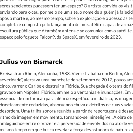
seres sencientes pudessem ter um espaço? O artista convida os visit
enviando para o céu, por meio de um site, o nome de alguém já falecid
após a morte e, ao mesmo tempo, sobre a exploração e o acesso às te
completa é composta pelo lançamento de um satélite capaz de arma
escultura pública que é também antena e se comunica com o satélite.
espaço pelo foguete Falcon9, da SpaceX, em fevereiro de 2023.
Julius von Bismarck
Breisach am Rhein, Alemanha, 1983. Vive e trabalha em Berlim, Alem
severidade”, alertava uma manchete de setembro de 2017, pouco ante
cinco, varrer o Caribe e destruir a Flórida. Sua chegada é o tema do f
gravado em Nápoles, Flórida, em meio a ventanias e inundações. Em 
essência de um furacão para além do espetáculo midiático, as image
drasticamente reduzidas, absorvendo chuva e detritos de ruas vazia
desordem. Uma trilha sonora reunida a partir de reportagens é des
ritmo da imagem em movimento, tornando-se ininteligível. A obra de
ambiguidade entre o prazer e a perversidade envolvidos no ato de ve
mesmo tempo em que busca revelar a força devastadora da natureza