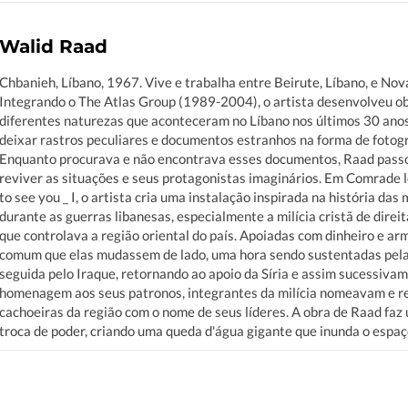
Walid Raad
Chbanieh, Líbano, 1967. Vive e trabalha entre Beirute, Líbano, e Nov
Integrando o The Atlas Group (1989-2004), o artista desenvolveu o
diferentes naturezas que aconteceram no Líbano nos últimos 30 ano
deixar rastros peculiares e documentos estranhos na forma de fotogra
Enquanto procurava e não encontrava esses documentos, Raad passo
reviver as situações e seus protagonistas imaginários. Em Comrade l
to see you _ I, o artista cria uma instalação inspirada na história da
durante as guerras libanesas, especialmente a milícia cristã de dire
que controlava a região oriental do país. Apoiadas com dinheiro e ar
comum que elas mudassem de lado, uma hora sendo sustentadas pela S
seguida pelo Iraque, retornando ao apoio da Síria e assim sucessiva
homenagem aos seus patronos, integrantes da milícia nomeavam e 
cachoeiras da região com o nome de seus líderes. A obra de Raad faz
troca de poder, criando uma queda d'água gigante que inunda o espaço