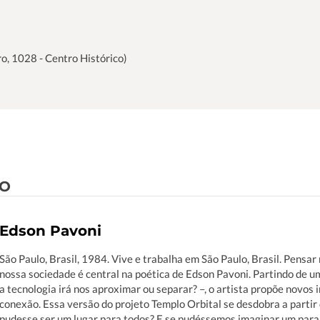
o, 1028 - Centro Histórico)
ÃO
Edson Pavoni
São Paulo, Brasil, 1984. Vive e trabalha em São Paulo, Brasil. Pensa
nossa sociedade é central na poética de Edson Pavoni. Partindo de 
a tecnologia irá nos aproximar ou separar? –, o artista propõe novos 
conexão. Essa versão do projeto Templo Orbital se desdobra a partir
pudesse ser um lugar para todos? E se pudéssemos imaginar um paraí