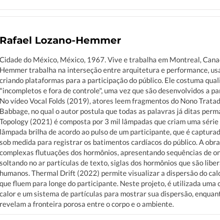
Rafael Lozano-Hemmer
Cidade do México, México, 1967. Vive e trabalha em Montreal, Canad
Hemmer trabalha na interseção entre arquitetura e performance, usa
criando plataformas para a participação do público. Ele costuma qual
"incompletos e fora de controle", uma vez que são desenvolvidos a par
No vídeo Vocal Folds (2019), atores leem fragmentos do Nono Tratad
Babbage, no qual o autor postula que todas as palavras já ditas per
Topology (2021) é composta por 3 mil lâmpadas que criam uma série d
lâmpada brilha de acordo ao pulso de um participante, que é capturad
sob medida para registrar os batimentos cardíacos do público. A obr
complexas flutuações dos hormônios, apresentando sequências de o
soltando no ar partículas de texto, siglas dos hormônios que são libe
humanos. Thermal Drift (2022) permite visualizar a dispersão do cal
que fluem para longe do participante. Neste projeto, é utilizada uma
calor e um sistema de partículas para mostrar sua dispersão, enqua
revelam a fronteira porosa entre o corpo e o ambiente.