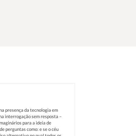
r na presença da tecnologia em
uma interrogação sem resposta –
imaginários para a ideia de
 de perguntas como: e se o céu
so alternativo no qual todos os