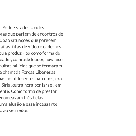
a York, Estados Unidos.
bras que partem de encontros de
s. São situações que parecem
fias, fitas de vídeo e cadernos.
u a produzi-los como forma de
eader, comrade leader, how nice
s muitas milícias que se formaram
ita chamada Forças Libanesas,
mas por diferentes patronos, era
íria, outra hora por Israel, em
mente. Como forma de prestar
renomeavam três belas
 uma alusão a essa incessante
 ao seu redor.