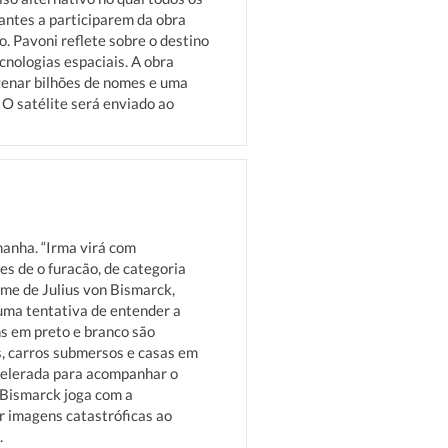
antes a participarem da obra
o. Pavoni reflete sobre o destino
cnologias espaciais. A obra
zenar bilhões de nomes e uma
 O satélite será enviado ao
anha. “Irma virá com
s de o furacão, de categoria
ilme de Julius von Bismarck,
uma tentativa de entender a
ns em preto e branco são
s, carros submersos e casas em
acelerada para acompanhar o
 Bismarck joga com a
r imagens catastróficas ao
.