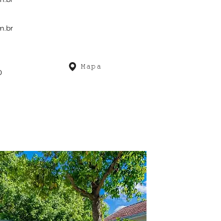
m.br
Mapa
0