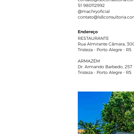
51 980112992
@machryoficial
contato@ls8consultoria.co
Endereço
RESTAURANTE
Rua Almirante Câmara, 30
Tristeza - Porto Alegre - RS
ARMAZÉM
Dr. Armando Barbedo, 257
Tristeza - Porto Alegre - RS