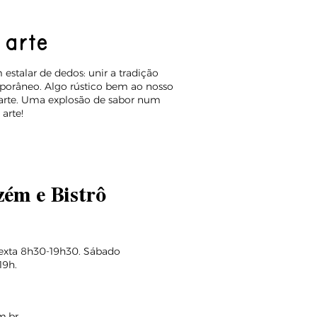
 arte
stalar de dedos: unir a tradição
porâneo. Algo rústico bem ao nosso
& arte. Uma explosão de sabor num
arte!
ém e Bistrô
Sexta 8h30-19h30. Sábado
19h.
m.br