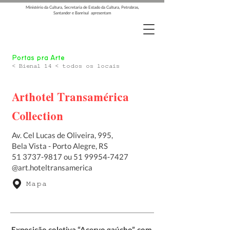
Ministério da Cultura, Secretaria de Estado da Cultura, Petrobras,
Santander e Banrisul apresentam
Portas pra Arte
< Bienal 14 < todos os locais
Arthotel Transamérica
Collection
Av. Cel Lucas de Oliveira, 995,
Bela Vista - Porto Alegre, RS
51 3737-9817
ou
51 99954-7427
@art.hoteltransamerica
Mapa
Exposição coletiva “Acervo gaúcho”, com