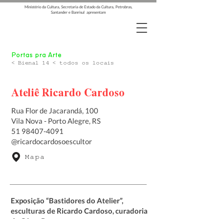
Ministério da Cultura, Secretaria de Estado da Cultura, Petrobras,
Santander e Banrisul apresentam
Portas pra Arte
< Bienal 14 < todos os locais
Ateliê Ricardo Cardoso
Rua Flor de Jacarandá, 100
Vila Nova - Porto Alegre, RS
51 98407-4091
@ricardocardosoescultor
Mapa
Exposição “Bastidores do Atelier”,
esculturas de Ricardo Cardoso, curadoria