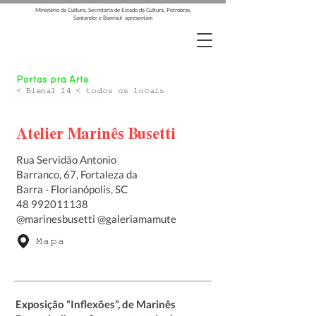
Ministério da Cultura, Secretaria de Estado da Cultura, Petrobras,
Santander e Banrisul apresentam
Portas pra Arte
< Bienal 14 < todos os locais
Atelier Marinês Busetti
Rua Servidão Antonio
Barranco, 67, Fortaleza da
Barra - Florianópolis, SC
48 992011138
@marinesbusetti @galeriamamute
Mapa
Exposição “Inflexões”, de Marinês