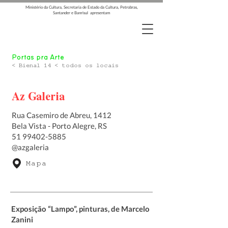
Ministério da Cultura, Secretaria de Estado da Cultura, Petrobras,
Santander e Banrisul apresentam
Portas pra Arte
< Bienal 14 < todos os locais
Az Galeria
Rua Casemiro de Abreu, 1412
Bela Vista - Porto Alegre, RS
51 99402-5885
@azgaleria
Mapa
Exposição “Lampo”, pinturas, de Marcelo
Zanini