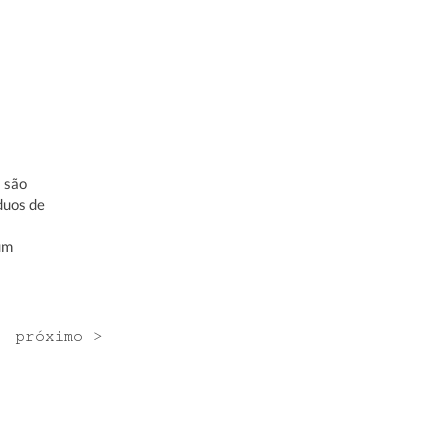
s são
duos de
um
próximo >