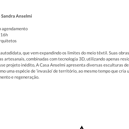
e Sandra Anselmi
ob agendamento
 16h
rquitetos
 autodidata, que vem expandindo os limites do meio têxtil. Suas obra
cas artesanais, combinadas com tecnologia 3D, utilizando apenas resí
sse projeto inédito, A Casa Anselmi apresenta diversas esculturas de
o uma espécie de ‘invasão’ de território, ao mesmo tempo que cria 
mento e regeneração.