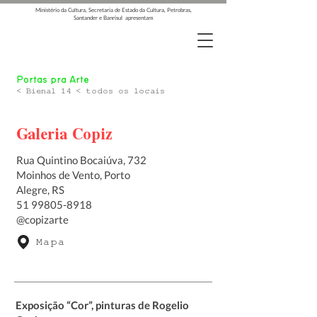
Ministério da Cultura, Secretaria de Estado da Cultura, Petrobras,
Santander e Banrisul apresentam
Portas pra Arte
< Bienal 14 < todos os locais
Galeria Copiz
Rua Quintino Bocaiúva, 732
Moinhos de Vento, Porto
Alegre, RS
51 99805-8918
@copizarte
Mapa
Exposição “Cor”, pinturas de Rogelio