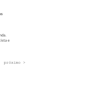
ns
nda.
ista e
próximo >