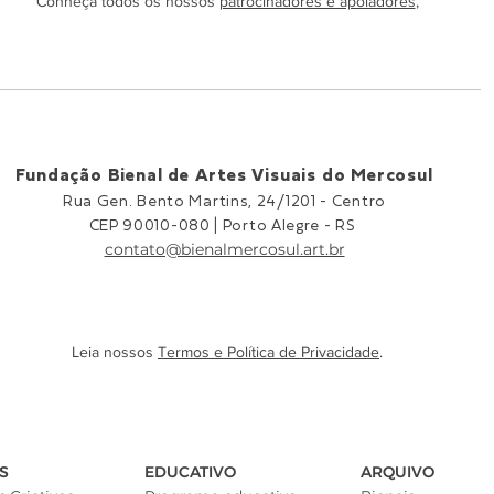
Conheça todos os nossos
patrocinadores e apoiadores
,
Fundação Bienal de Artes Visuais do Mercosul
Rua Gen. Bento Martins, 24/1201 -
Centro
CEP 90010-080 |
Porto Alegre - RS
contato@bienalmercosul.art.br
Leia nossos
Termos e Política de Privacidade
.
S
EDUCATIVO
ARQUIVO