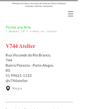
Ministério da Cultura, Secretaria de Estado da Cultura, Petrobras,
Santander e Banrisul apresentam
Portas pra Arte
< Bienal 14 < todos os locais
V744 Atelier
Rua Visconde do Rio Branco,
744
Bairro Floresta - Porto Alegre,
RS
51 99621-1133
@v744atelier
Mapa