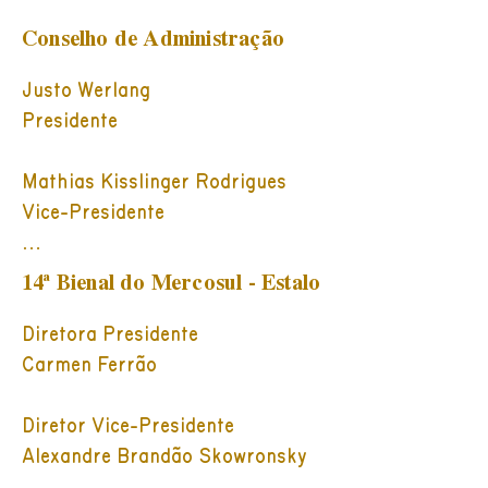
Conselho de Administração
Justo Werlang

Presidente

Mathias Kisslinger Rodrigues

Vice-Presidente

Conselheiros:

14ª Bienal do Mercosul - Estalo
Ana Luiza Mariano da Rocha 
Mottin

Diretora Presidente

Carlos Alberto Chateaubriand

Carmen Ferrão

Carmen Luiza Conter Ferrão

Fabio Brun Goldschmidt

Diretor Vice-Presidente

Gilberto Schwartsmann

Alexandre Brandão Skowronsky

Hélio da Conceição Fernandes 