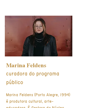
Marina Feldens
curadora do programa
público
Marina Feldens (Porto Alegre, 1994)
é produtora cultural, arte-