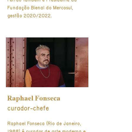
Ferrão também é Presidente da
Fundação Bienal do Mercosul,
gestão 2020/2022.
Raphael Fonseca
curador-chefe
Raphael Fonseca (Rio de Janeiro,
1988) é curador de arte moderna e