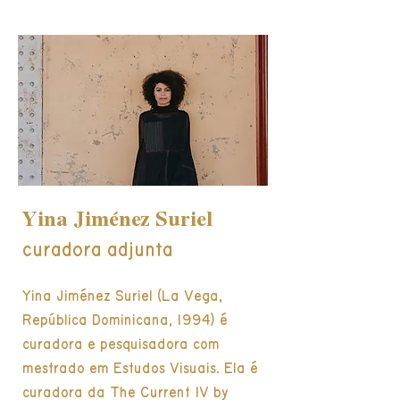
Yina Jiménez Suriel
curadora adjunta
Yina Jiménez Suriel (La Vega,
República Dominicana, 1994) é
curadora e pesquisadora com
mestrado em Estudos Visuais. Ela é
curadora da The Current IV by