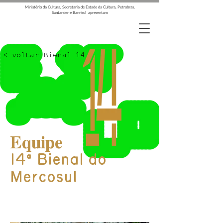
Ministério da Cultura, Secretaria de Estado da Cultura, Petrobras,
Santander e Banrisul apresentam
< voltar Bienal 14
Equipe
14
Bienal do
ª
Mercosul